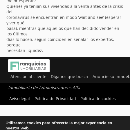
mejor esperar?
Quienes ya tenían sus viviendas a la venta antes de la crisis
del
coronavirus se encuentran en modo ‘wait and see’ (esperar
y ver qué
pasa), mientras que aquellos que han decidido vender en
los últimos
días lo hacen, según coinciden en señalar los expertos,
porque
necesitan liquidez.
Atención al cliente
Díganos qué busca
Anuncie su inmueb
Inmobiliaria de Administradores Alfa
Aviso legal
Política de Privacidad
Política de cookies
Utilizamos cookies para ofrecerte la mejor experiencia en
nuestra web.