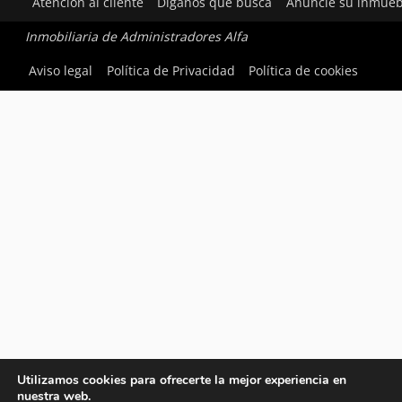
Atención al cliente
Díganos qué busca
Anuncie su inmueb
Inmobiliaria de Administradores Alfa
Aviso legal
Política de Privacidad
Política de cookies
Utilizamos cookies para ofrecerte la mejor experiencia en
nuestra web.