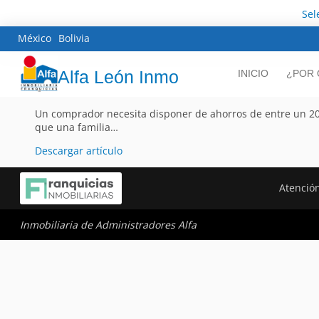
Sel
México
Bolivia
Alfa León Inmo
INICIO
¿POR 
Un comprador necesita disponer de ahorros de entre un 20%
que una familia…
Descargar artículo
Atención
Inmobiliaria de Administradores Alfa