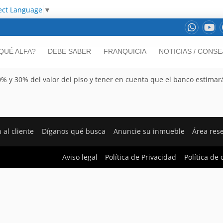
ect Language
▼
QUÉ ALFA?
DEBE SABER
FRANQUICIA
NOTICIAS / CONS
 y 30% del valor del piso y tener en cuenta que el banco estimar
 al cliente
Díganos qué busca
Anuncie su inmueble
Área res
Aviso legal
Política de Privacidad
Política de 