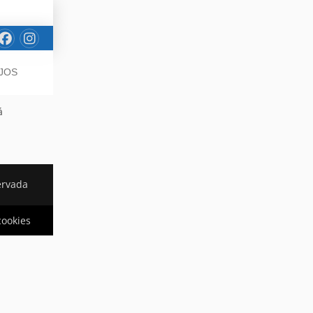
EJOS
á
ervada
cookies