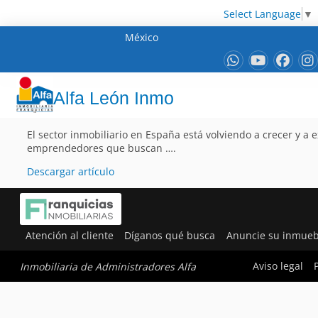
Select Language
▼
México
Alfa León Inmo
El sector inmobiliario en España está volviendo a crecer y a
emprendedores que buscan ….
Descargar artículo
Atención al cliente
Díganos qué busca
Anuncie su inmueb
Aviso legal
Inmobiliaria de Administradores Alfa