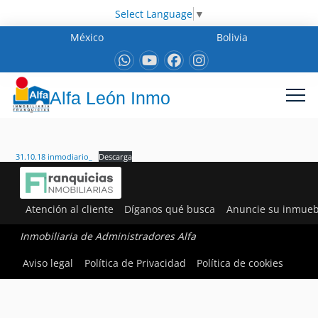
Select Language
▼
México
Bolivia
Alfa León Inmo
31.10.18 inmodiario_
Descarga
Atención al cliente
Díganos qué busca
Anuncie su inmueb
Inmobiliaria de Administradores Alfa
Aviso legal
Política de Privacidad
Política de cookies