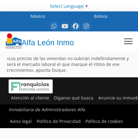
Select Language
▼
México
Bolivia
Alfa León Inmo
«Los precios de las viviendas no subirán indefinidamente y
será el mercado laboral el que marque el ritmo de ese
crecimiento», apunta Duque.
Atención al cliente
Díganos qué busca
Anuncie su inmueb
Inmobiliaria de Administradores Alfa
Aviso legal
Política de Privacidad
Política de cookies