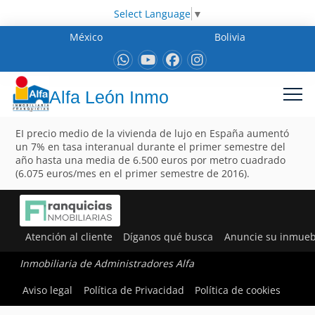
Select Language
▼
México
Bolivia
Alfa León Inmo
EI precio medio de la vivienda de lujo en España aumentó
un 7% en tasa interanual durante el primer semestre del
año hasta una media de 6.500 euros por metro cuadrado
(6.075 euros/mes en el primer semestre de 2016).
Atención al cliente
Díganos qué busca
Anuncie su inmueb
Inmobiliaria de Administradores Alfa
Aviso legal
Política de Privacidad
Política de cookies