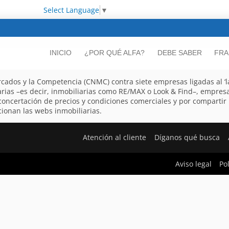
Select Language
▼
INICIO
¿POR QUÉ ALFA?
DEBE SABER
FRA
cados y la Competencia (CNMC) contra siete empresas ligadas al ‘lad
arias –es decir, inmobiliarias como RE/MAX o Look & Find–, empres
a concertación de precios y condiciones comerciales y por compartir
ionan las webs inmobiliarias.
Atención al cliente
Díganos qué busca
Aviso legal
Po