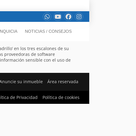
NQUICIA
NOTICIAS / CONSEJOS
rillo’ en los tres escalones de su
as proveedoras de software
 información sensible con el uso de
Anuncie su inmueble
Área reservada
lítica de Privacidad
Política de cookies