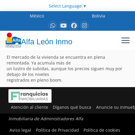
Select Language
▼
México
Bolivia
Alfa León Inmo
El mercado de la vivienda se encuentra en plena
remontada. Ya acumula más de
un lustro de subidas, aunque los precios siguen muy por
debajo de los niveles
registrados en pleno boom.
Atención al cliente
Díganos qué busca
Anuncie su inmueb
Inmobiliaria de Administradores Alfa
Aviso legal
Política de Privacidad
Política de cookies