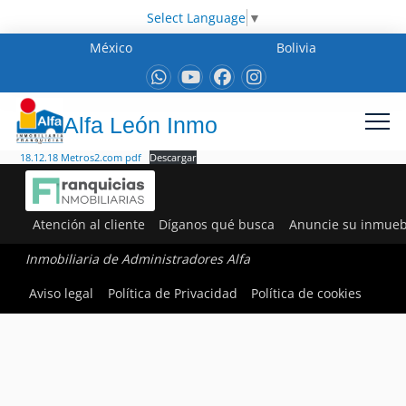
Select Language
▼
México
Bolivia
Alfa León Inmo
18.12.18 Metros2.com pdf
Descargar
Atención al cliente
Díganos qué busca
Anuncie su inmueb
Inmobiliaria de Administradores Alfa
Aviso legal
Política de Privacidad
Política de cookies