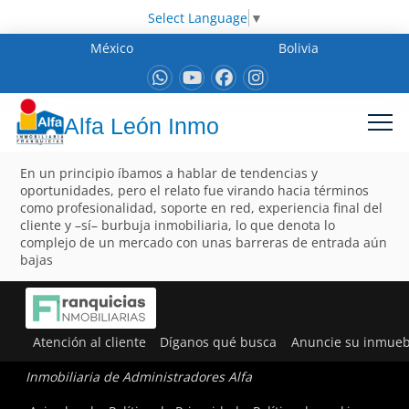
Select Language
▼
México
Bolivia
Alfa León Inmo
En un principio íbamos a hablar de tendencias y
oportunidades, pero el relato fue virando hacia términos
como profesionalidad, soporte en red, experiencia final del
cliente y –sí– burbuja inmobiliaria, lo que denota lo
complejo de un mercado con unas barreras de entrada aún
bajas
Atención al cliente
Díganos qué busca
Anuncie su inmueb
Inmobiliaria de Administradores Alfa