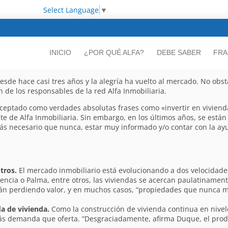
Select Language
▼
INICIO
¿POR QUÉ ALFA?
DEBE SABER
FRA
sde hace casi tres años y la alegría ha vuelto al mercado. No obsta
n de los responsables de la red Alfa Inmobiliaria.
aceptado como verdades absolutas frases como «invertir en vivienda
ente de Alfa Inmobiliaria. Sin embargo, en los últimos años, se está
ás necesario que nunca, estar muy informado y/o contar con la ayu
tros.
El mercado inmobiliario está evolucionando a dos velocidades
cia o Palma, entre otros, las viviendas se acercan paulatinamente a
án perdiendo valor, y en muchos casos, “propiedades que nunca m
a de vivienda.
Como la construcción de vivienda continua en nivel
ás demanda que oferta. “Desgraciadamente, afirma Duque, el prod