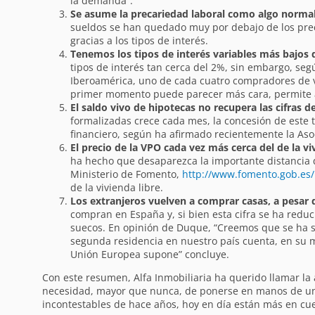
la demanda”.
Se asume la precariedad laboral como algo norma
sueldos se han quedado muy por debajo de los preci
gracias a los tipos de interés.
Tenemos los tipos de interés variables más bajos 
tipos de interés tan cerca del 2%, sin embargo, seg
Iberoamérica, uno de cada cuatro compradores de viv
primer momento puede parecer más cara, permite af
El saldo vivo de hipotecas no recupera las cifras d
formalizadas crece cada mes, la concesión de este 
financiero, según ha afirmado recientemente la Aso
El precio de la VPO cada vez más cerca del de la vi
ha hecho que desaparezca la importante distancia q
Ministerio de Fomento,
http://www.fomento.gob.es
de la vivienda libre.
Los extranjeros vuelven a comprar casas, a pesar d
compran en España y, si bien esta cifra se ha redu
suecos. En opinión de Duque, “Creemos que se ha so
segunda residencia en nuestro país cuenta, en su m
Unión Europea supone” concluye.
Con este resumen, Alfa Inmobiliaria ha querido llamar la 
necesidad, mayor que nunca, de ponerse en manos de un p
incontestables de hace años, hoy en día están más en cu