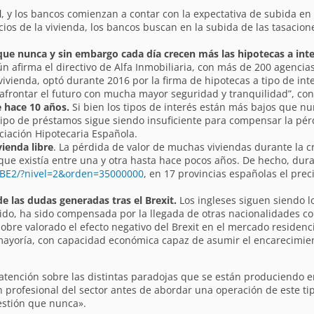
l
, y los bancos comienzan a contar con la expectativa de subida en
os de la vivienda, los bancos buscan en la subida de las tasacion
que nunca y sin embargo cada día crecen más las hipotecas a inter
ún afirma el directivo de Alfa Inmobiliaria, con más de 200 agencia
ienda, optó durante 2016 por la firma de hipotecas a tipo de interé
rontar el futuro con mucha mayor seguridad y tranquilidad”, con
e hace 10 años.
Si bien los tipos de interés están más bajos que n
tipo de préstamos sigue siendo insuficiente para compensar la pér
ciación Hipotecaria Española.
vienda libre
. La pérdida de valor de muchas viviendas durante la cr
ue existía entre una y otra hasta hace pocos años. De hecho, dur
/BE2/?nivel=2&orden=35000000
, en 17 provincias españolas el preci
e las dudas generadas tras el Brexit.
Los ingleses siguen siendo l
cido, ha sido compensada por la llegada de otras nacionalidades c
bre valorado el efecto negativo del Brexit en el mercado residenci
ayoría, con capacidad económica capaz de asumir el encarecimient
atención sobre las distintas paradojas que se están produciendo en
rofesional del sector antes de abordar una operación de este tip
estión que nunca».